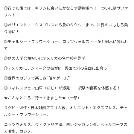
◎行った街では、キリンに会いにかならず動物園へ！ ついにはサファ
リへ！
◎オリエント・エクスプレスから象のタクシーまで、世界のおもしろ乗
り物に！
◎チェルシー・フラワーショー、コッツウォルズ……花と樹木に誘われ
て
◎甥の大学合格祝いにアメリカの名門校を見学
◎アメリカにデンマークの街が!? 異国で別の異国に出会う
◎世界のカジノで楽しさ“倍々ゲーム”
◎フィレンツェで山車（だし）が爆発！ 祝祭の饗宴を体感する！
★こんなところに行ってきました★（一部）
ラグビーW杯・日本対南アフリカ戦、オリエント・エクスプレス、チェ
ルシー・フラワーショー、
コッツウォルズ、ヴィクトリア滝、白いジャカランダ、ペテルゴーフの
大噴水、カジノ、