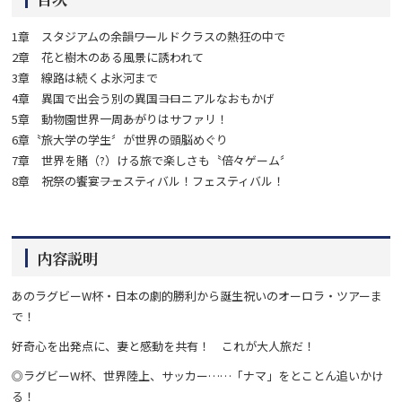
1章 スタジアムの余韻――ワールドクラスの熱狂の中で
2章 花と樹木のある風景に誘われて
3章 線路は続くよ氷河まで
4章 異国で出会う別の異国――コロニアルなおもかげ
5章 動物園世界一周――あがりはサファリ！
6章〝旅大学の学生〞が世界の頭脳めぐり
7章 世界を賭（?）ける旅で楽しさも〝倍々ゲーム〞
8章 祝祭の饗宴――フェスティバル！フェスティバル！
内容説明
あのラグビーW杯・日本の劇的勝利から誕生祝いのオーロラ・ツアーま
で！
好奇心を出発点に、妻と感動を共有！ これが大人旅だ！
◎ラグビーW杯、世界陸上、サッカー……「ナマ」をとことん追いかけ
る！